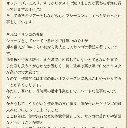
オフシーズンに入り、すっかりゲストは減りましたが変わらず海に行
っていますよ！(^_^;)
そして通常のツアーをしながらもオフシーズンはちょっと変わった仕
事もしています。
それは「サンゴの養殖」
ショップとしてやっているわけでは無いのですが、
岸本個人が10年くらい前から海人としてサンゴの養殖を行っていま
す。
漁業権や行政の許可、また漁協に所属していないとできない仕事で、
また取り扱うのがなかなか難しく、特に近年は高水温で白化のリスク
が高いので大変です。
なので、作業的には水温の低いオフシーズンにあれこれやったりする
ことが多くなります。
冬だし、寒いし、長時間の潜水作業だしで、ハードな仕事なんです
が・・・
かろうじて、やりがいと使命感の方が勝り、気が付いたらサンゴの職
人みたいになってしまいました。
ここ数年は、修学旅行などの体験学習として、サンゴの苗作りや講話
なども行うことが増え、