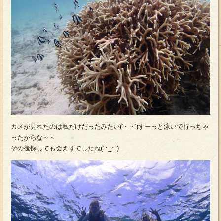
カメが見れたのは私だけだったみたい(´･_･`)すーっと泳いで行っちゃ
ったからな～～
その後探しても会えずでしたね(´･_･`)