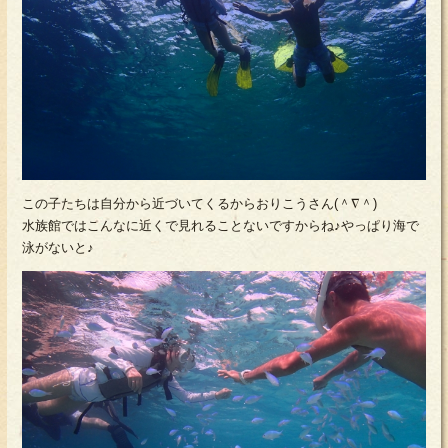
この子たちは自分から近づいてくるからおりこうさん(＾∇＾)
水族館ではこんなに近くで見れることないですからね♪やっぱり海で
泳がないと♪