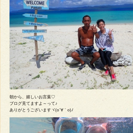
朝から、嬉しいお言葉♡
ブログ見てますよ～って♪
ありがとうございますヾ(o´∀｀o)ﾉ