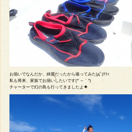
お揃いでなんだか、綺麗だったから撮ってみた|дﾟ)ﾁﾗｯ
私も将来、家族でお揃いしたいです(*´～｀*)
チャーターで幻の島も行ってきましたよ☀