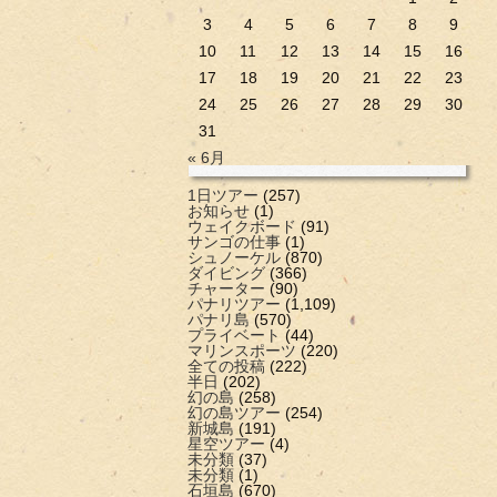
3
4
5
6
7
8
9
10
11
12
13
14
15
16
17
18
19
20
21
22
23
24
25
26
27
28
29
30
31
« 6月
1日ツアー
(257)
お知らせ
(1)
ウェイクボード
(91)
サンゴの仕事
(1)
シュノーケル
(870)
ダイビング
(366)
チャーター
(90)
パナリツアー
(1,109)
パナリ島
(570)
プライベート
(44)
マリンスポーツ
(220)
全ての投稿
(222)
半日
(202)
幻の島
(258)
幻の島ツアー
(254)
新城島
(191)
星空ツアー
(4)
未分類
(37)
未分類
(1)
石垣島
(670)