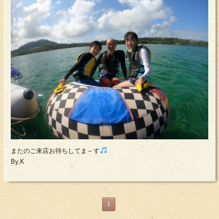
またのご来店お待ちしてま～す
By,K
1