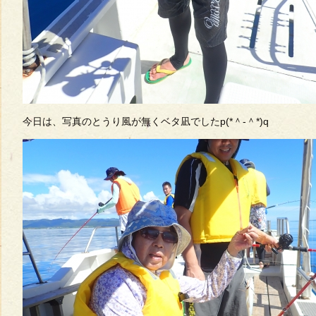
今日は、写真のとうり風が無くベタ凪でしたp(*＾-＾*)q