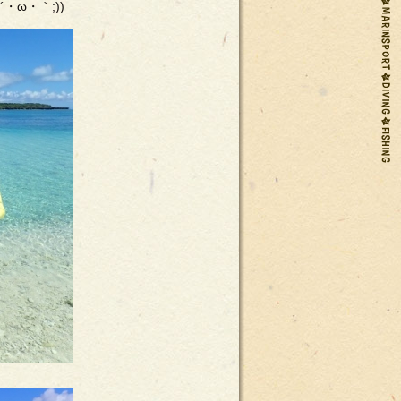
ω・｀;))