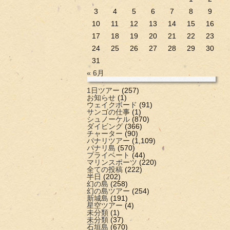
3
4
5
6
7
8
9
10
11
12
13
14
15
16
17
18
19
20
21
22
23
24
25
26
27
28
29
30
31
« 6月
1日ツアー
(257)
お知らせ
(1)
ウェイクボード
(91)
サンゴの仕事
(1)
シュノーケル
(870)
ダイビング
(366)
チャーター
(90)
パナリツアー
(1,109)
パナリ島
(570)
プライベート
(44)
マリンスポーツ
(220)
全ての投稿
(222)
半日
(202)
幻の島
(258)
幻の島ツアー
(254)
新城島
(191)
星空ツアー
(4)
未分類
(1)
未分類
(37)
石垣島
(670)