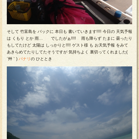
そして 竹富島を バックに 本日も 書いていきます!!!! 今日の 天気予報
は くもり とか 雨… でしたがぁ!!!! 雨も降らず たまに 曇ったり
もしてたけど 太陽は しっかりと!!!! ゲスト様 も お天気予報 をみて
あきらめてたりしてたそうですが 気持ちよく 裏切ってくれました(
´艸｀)
パナリ
の ひととき