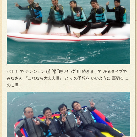
バナナ で テンション (☝ ՞ਊ ՞)☝ ｱｹﾞｱｹﾞ!!! 続きまして 座るタイプで
みなさん 『これなら大丈夫!!!』 と その予想を いいように 裏切る こ
のこ!!!!