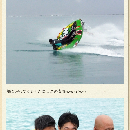
船に 戻ってくるときには この表情www (๑˃̵ᴗ˂̵)