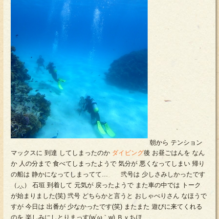
朝から テンション
マックスに 到達 してしまったのか
ダイビング
後 お昼ごはんを なん
か 人の分まで 食べてしまったようで 気分が 悪くなってしまい 帰り
の船は 静かになってしまってて… 弐号は 少しさみしかったです
（◞‸◟） 石垣 到着して 元気が 戻ったようで また車の中では トーク
が始まりました(笑) 弐号 どちらかと言うと おしゃべりさん なほうで
すが 今日は 出番が 少なかったです(笑) またまた 遊びに来てくれる
のを 楽しみにしとりまっす(w´ω｀w) Ｂｙちほ