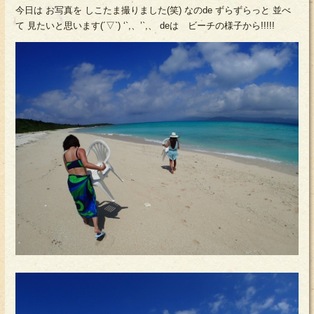
今日は お写真を しこたま撮りました(笑) なのde ずらずらっと 並べ
て 見たいと思います(´▽`) ‘`,、’`,、 deは ビーチの様子から!!!!!