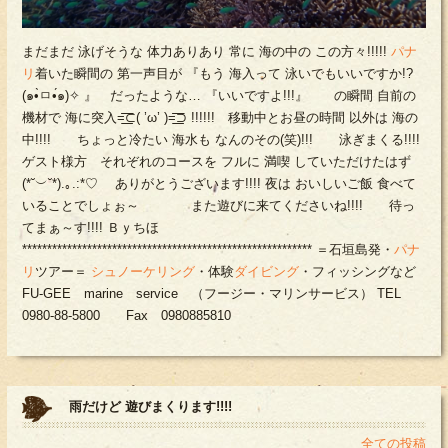
まだまだ 泳げそうな 体力ありあり 常に 海の中の この方々!!!!!
パナ
リ
着いた瞬間の 第一声目が 『もう 海入って 泳いでもいいですか!?
(๑•̀ㅁ•́๑)✧ 』 だったような… 『いいですよ!!!』 の瞬間 自前の
機材で 海に突入=͟͟͞͞⊂( ’ω’ )=͟͟͞͞⊃ !!!!!! 移動中とお昼の時間 以外は 海の
中!!!! ちょっと冷たい 海水も なんのその(笑)!!! 泳ぎまくる!!!!
ゲスト様方 それぞれのコースを フルに 満喫 していただけたはず
(*˘︶˘*).｡.:*♡ ありがとうございます!!!! 夜は おいしいご飯 食べて
いることでしょぉ～ また遊びに来てくださいね!!!! 待っ
てまぁ～す!!!! Ｂｙちほ
********************************************************** ＝石垣島発・
パナ
リ
ツアー＝
シュノーケリング
・体験
ダイビング
・フィッシングなど
FU-GEE marine service （フージー・マリンサービス） TEL
0980-88-5800 Fax 0980885810
雨だけど 遊びまくります!!!!
全ての投稿