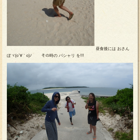
昼食後には おさん
ぽヾ(o´∀｀o)ﾉ その時の パシャリ を!!!