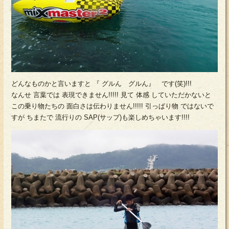
どんなものかと言いますと 『 グルん グルん』 です(笑)!!!
なんせ 言葉では 表現できません!!!!! 見て 体感 していただかないと
この乗り物たちの 面白さは伝わりません!!!!! 引っぱり物 ではないで
すが ちまたで 流行りの SAP(サップ)も楽しめちゃいます!!!!