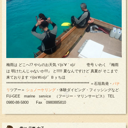
梅雨は どこへ!? やらのお天気ヾ(o´∀｀o)ﾉ 壱号 いわく 『梅雨
は 明けたんじゃないか!!!』 と!!!!! 夏なんですけど 真夏が そこまで
来ておりますヾ(o≧∀≦o)ﾉﾞ Ｂｙちほ
********************************************************** ＝石垣島発・
パナ
リ
ツアー＝
シュノーケリング
・体験ダイビング・フィッシングなど
FU-GEE marine service （フージー・マリンサービス） TEL
0980-88-5800 Fax 0980885810