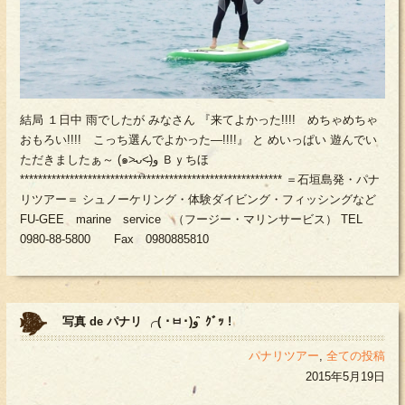
結局 １日中 雨でしたが みなさん 『来てよかった!!!! めちゃめちゃ
おもろい!!!! こっち選んでよかった―!!!!』 と めいっぱい 遊んでい
ただきましたぁ～ (๑˃̵ᴗ˂̵)و Ｂｙちほ
********************************************************** ＝石垣島発・パナ
リツアー＝ シュノーケリング・体験ダイビング・フィッシングなど
FU-GEE marine service （フージー・マリンサービス） TEL
0980-88-5800 Fax 0980885810
写真 de パナリ ╭( ･ㅂ･)و ̑̑ ｸﾞｯ !
パナリツアー
,
全ての投稿
2015年5月19日