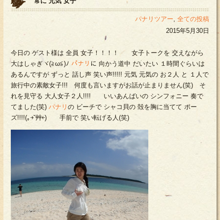
常に 元気 女子
パナリツアー
,
全ての投稿
2015年5月30日
今日の ゲスト様は 全員 女子！！！！ 女子トークを 交えながら
大はしゃぎヾ(≧ω≦)ﾉ
パナリ
に 向かう道中 だいたい １時間ぐらいは
あるんですが ずっと 話し声 笑い声!!!!! 元気 元気の お２人 と １人で
旅行中の素敵女子!!! 何度も言いますがお話が止まりません(笑) そ
れを見守る 大人女子２人!!!! いいあんばいの シンフォニー 奏で
てました(笑)
パナリ
の ビーチで シャコ貝の 殻を胸に当てて ポー
ズ!!!!(｡￫ˇ艸￩) 手前で 笑い転げる人(笑)