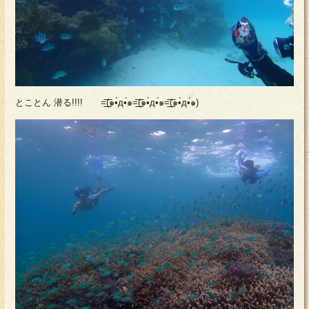
とことん 潜る!!!! =͟͟͞͞(๑•̀д•́๑=͟͟͞͞(๑•̀д•́๑=͟͟͞͞(๑•̀д•́๑)