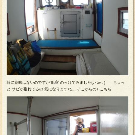
特に意味はないのですが 船室 のっけてみました(｡･ω･｡) ちょっ
と サビが垂れてるの 気になりますね… そこからの↓ こちら