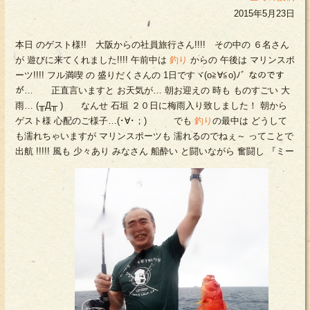
2015年5月23日
本日 のゲスト様!! 大阪からの社員旅行さん!!!! その中の ６名さん
が 遊びに来てくれました!!!! 午前中は
釣り
からの 午後は マリンスポ
ーツ!!!! フル満喫 の 盛りだくさんの 1日ですヾ(o≧∀≦o)ﾉﾞ なのです
が… 正直言いますと お天気が… 朝お迎えの 時も ものすごい 大
雨… (╥Д╥ ) なんせ 石垣 ２０日に梅雨入り致しました！ 朝から
ゲスト様 心配のご様子…(･∀･；) でも
釣り
の最中は どうして
も濡れちゃいますが マリンスポーツも 濡れるのでねぇ～ ってことで
出航 !!!!! 風も 少々あり みなさん 船酔い と闘いながら 奮闘し 『ミー