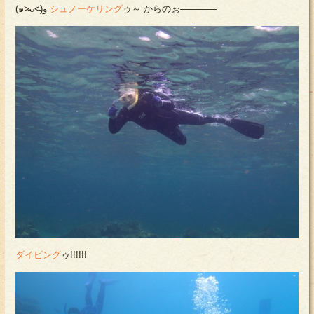
(๑˃̵ᴗ˂̵)و
シュノーケリング
ゥ～ からのぉ――――
ダイビング
ゥ!!!!!!