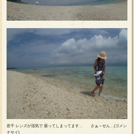
若干 レンズが湿気で 曇ってしまってます… さぁ～せん…(ゴメン
ナサイ)