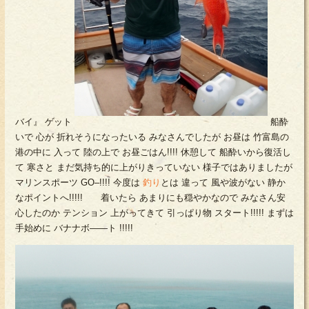
バイ』 ゲット
船酔
いで 心が 折れそうになったいる みなさんでしたが お昼は 竹富島の
港の中に 入って 陸の上で お昼ごはん!!!! 休憩して 船酔いから復活し
て 寒さと まだ気持ち的に上がりきっていない 様子ではありましたが
マリンスポーツ GO–!!!! 今度は
釣り
とは 違って 風や波がない 静か
なポイントへ!!!!! 着いたら あまりにも穏やかなので みなさん安
心したのか テンション 上がってきて 引っぱり物 スタート!!!!! まずは
手始めに バナナボ――ト !!!!!