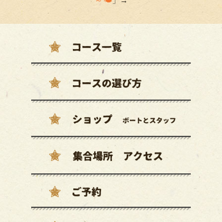
～🌤
」→