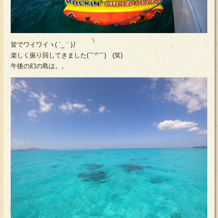
皆でワイワイヽ( ´_｀)丿
楽しく振り回してきました(￣^￣)ゞ(笑)
午後の幻の島は。。