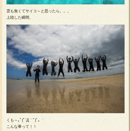
雲も無くてサイコ～と思ったら。。。
上陸した瞬間、
くも～｡ﾟ(ﾟ´Д｀ﾟ)ﾟ｡
こんな事って！！