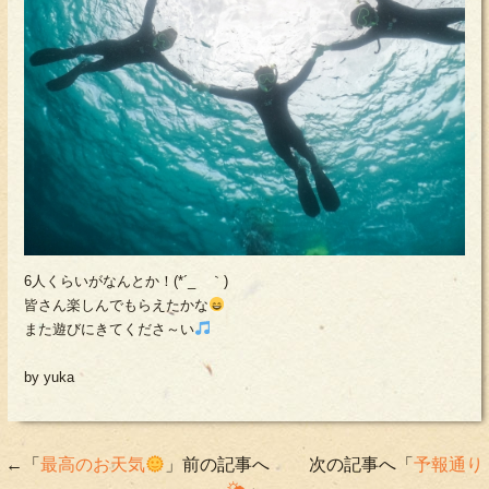
6人くらいがなんとか！(*´_ゝ｀)
皆さん楽しんでもらえたかな
また遊びにきてくださ～い
by yuka
←「
最高のお天気
」前の記事へ 次の記事へ「
予報通り