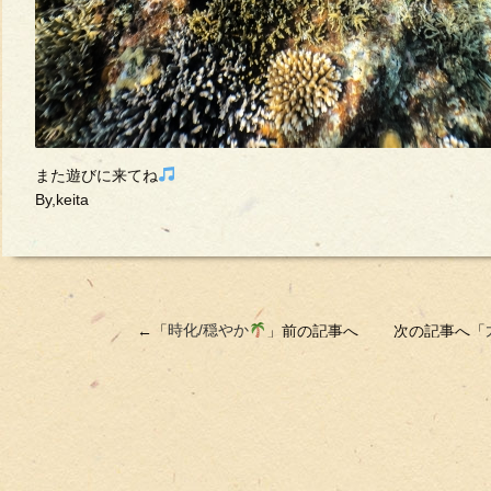
また遊びに来てね
By,keita
←「
時化/穏やか
」前の記事へ 次の記事へ「