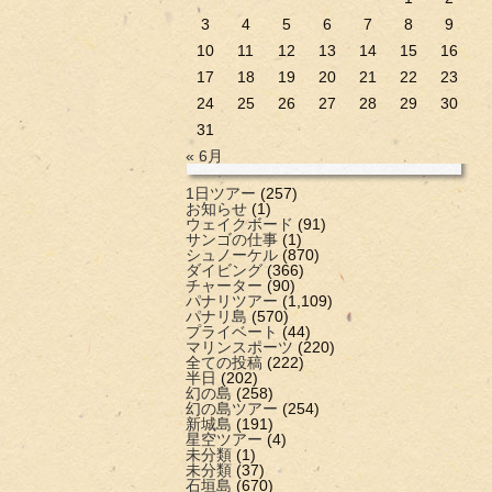
3
4
5
6
7
8
9
10
11
12
13
14
15
16
17
18
19
20
21
22
23
24
25
26
27
28
29
30
31
« 6月
1日ツアー
(257)
お知らせ
(1)
ウェイクボード
(91)
サンゴの仕事
(1)
シュノーケル
(870)
ダイビング
(366)
チャーター
(90)
パナリツアー
(1,109)
パナリ島
(570)
プライベート
(44)
マリンスポーツ
(220)
全ての投稿
(222)
半日
(202)
幻の島
(258)
幻の島ツアー
(254)
新城島
(191)
星空ツアー
(4)
未分類
(1)
未分類
(37)
石垣島
(670)