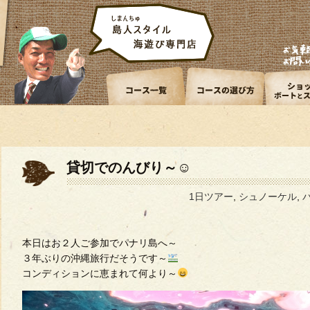
貸切でのんびり～☺
1日ツアー
,
シュノーケル
,
本日はお２人ご参加でパナリ島へ～
３年ぶりの沖縄旅行だそうです～
コンディションに恵まれて何より～