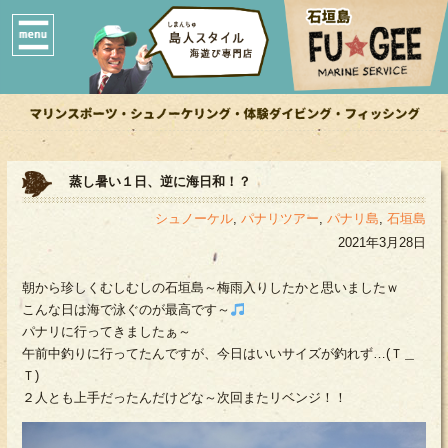
蒸し暑い１日、逆に海日和！？
シュノーケル
,
パナリツアー
,
パナリ島
,
石垣島
2021年3月28日
朝から珍しくむしむしの石垣島～梅雨入りしたかと思いましたｗ
こんな日は海で泳ぐのが最高です～
パナリに行ってきましたぁ～
午前中釣りに行ってたんですが、今日はいいサイズが釣れず…(Ｔ＿
Ｔ)
２人とも上手だったんだけどな～次回またリベンジ！！