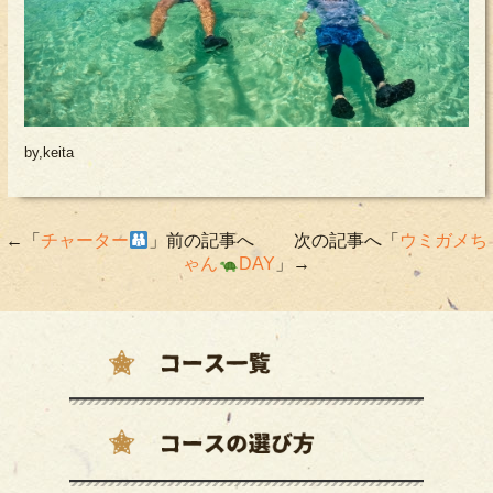
by,keita
←「
チャーター
」前の記事へ 次の記事へ「
ウミガメち
ゃん
DAY
」→