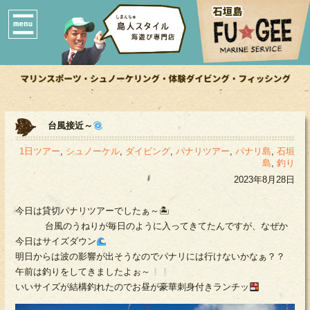
台風接近～
1日ツアー
,
シュノーケル
,
ダイビング
,
パナリツアー
,
パナリ島
,
石垣
島
,
釣り
2023年8月28日
今日は貸切パナリツアーでしたぁ～🏝
台風のうねりが毎日のように入ってきてたんですが、なぜか
今日はサイズダウン
明日からは波の影響が出そうなのでパナリには行けないかなぁ？？
午前は釣りをしてきましたよぉ～
いいサイズが結構釣れたのでお昼が豪華刺身付きランチッ