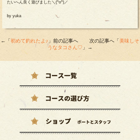
たいへん良く遊びました＼(^o^)／
by yuka
←「
初めて釣れたよ♪
」前の記事へ 次の記事へ「
美味しそ
うなタコさん♡
」→