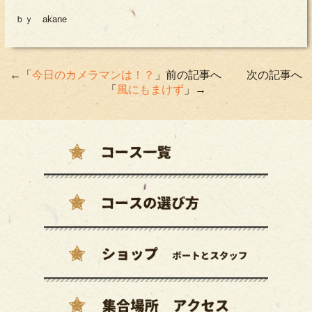
ｂｙ akane
←「
今日のカメラマンは！？
」前の記事へ 次の記事へ
「
風にもまけず
」→