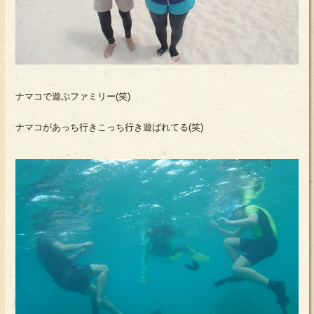
ナマコで遊ぶファミリー(笑)
ナマコがあっち行きこっち行き遊ばれてる(笑)