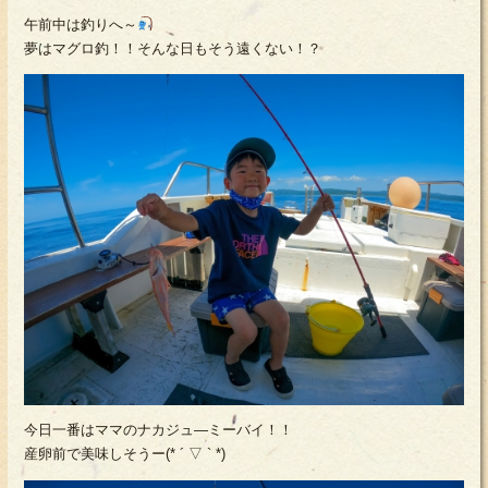
午前中は釣りへ～
夢はマグロ釣！！そんな日もそう遠くない！？
今日一番はママのナカジュ―ミーバイ！！
産卵前で美味しそうー(* ´ ▽ ` *)