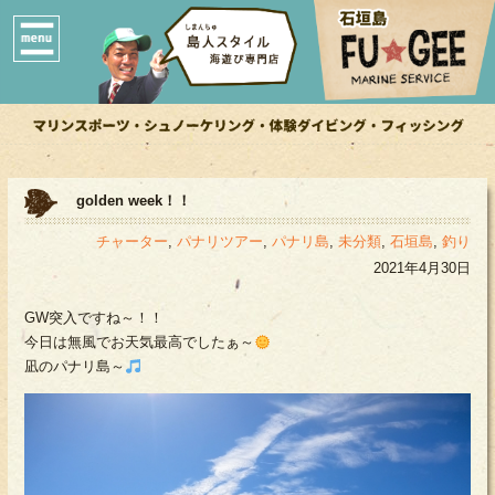
golden week！！
チャーター
,
パナリツアー
,
パナリ島
,
未分類
,
石垣島
,
釣り
2021年4月30日
GW突入ですね～！！
今日は無風でお天気最高でしたぁ～
凪のパナリ島～