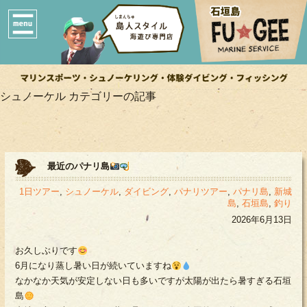
シュノーケル カテゴリーの記事
最近のパナリ島
1日ツアー
,
シュノーケル
,
ダイビング
,
パナリツアー
,
パナリ島
,
新城
島
,
石垣島
,
釣り
2026年6月13日
お久しぶりです
6月になり蒸し暑い日が続いていますね
なかなか天気が安定しない日も多いですが太陽が出たら暑すぎる石垣
島