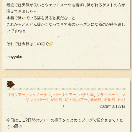
最近では天気が良いとウェットスーツも着ずに泳がれるゲストの方が
増えてきました～
水着で泳いでいる姿を見ると夏だな～と
これからどんどん暖かくなってきて海のシーズンになるのが待ち遠し
いですね
それでは今日はこの辺で
mayyuko
1日ツアー
,
シュノーケル
,
パナリツアー
,
パナリ島
,
プライベート
,
マ
リンスポーツ
,
幻の島
,
幻の島ツアー
,
新城島
,
石垣島
,
釣り
2026年3月27日
今日はここ2日間のツアーの様子をまとめてブログで紹介させてくだ
さい
♡