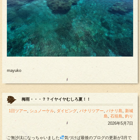
mayuko
梅雨・・・？？イヤイヤむしろ夏！！
1日ツアー
,
シュノーケル
,
ダイビング
,
パナリツアー
,
パナリ島
,
新城
島
,
石垣島
,
釣り
2026年5月7日
ご無沙汰になっちゃいました
気づけば最後のブログの更新が3月で