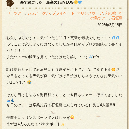
海で過ごした、最高の1日VLOG
1日ツアー
,
シュノーケル
,
プライベート
,
マリンスポーツ
,
幻の島
,
幻
の島ツアー
,
石垣島
2026年3月18日
お久しぶりです！！気づいたら11月の更新が最後でした・・・
ってことで久しぶりにはなりましたが今日からブログ頑張って書くぞ
～と！！！
またツアーの様子を見ていただけたら嬉しいです
(^^♪
話は変わりまして石垣島はもう夏がそこまで近づいてきてます
♡
今日もとっても天気が良く気づけば日焼けしちゃうそんなお天気のい
い1日でした
そんな日はもちろん海日和ってことで今日もツアーに行ってきました
今日のツアーは卒業旅行で石垣島に来られている仲良し4人組❣❣
午前中はマリンスポーツで大はしゃぎ
まずは4人みんなでバナナボート