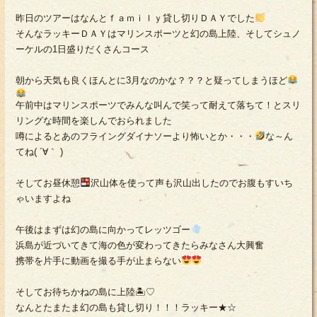
昨日のツアーはなんとｆａｍｉｌｙ貸し切りＤＡＹでした
そんなラッキーＤＡＹはマリンスポーツと幻の島上陸、そしてシュノ
ーケルの1日盛りだくさんコース
朝から天気も良くほんとに3月なのかな？？？と疑ってしまうほど
午前中はマリンスポーツでみんな叫んで笑って耐えて落ちて！とスリ
リングな時間を楽しんでおられました
噂によるとあのフライングダイナソーより怖いとか・・・
な～ん
てね( ´∀｀ )
そしてお昼休憩
沢山体を使って声も沢山出したのでお腹もすいち
ゃいますよね
午後はまずは幻の島に向かってレッツゴー
浜島が近づいてきて海の色が変わってきたらみなさん大興奮
携帯を片手に動画を撮る手が止まらない
そしてお待ちかねの島に上陸🏝♡
なんとたまたま幻の島も貸し切り！！！ラッキー★☆