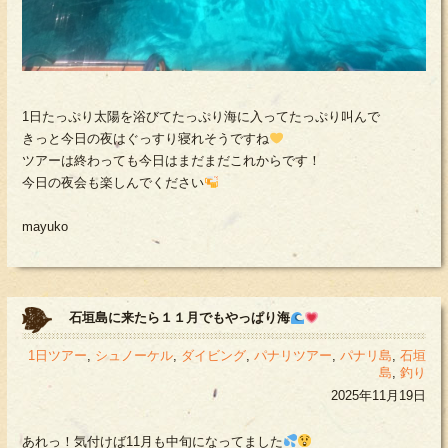
1日たっぷり太陽を浴びてたっぷり海に入ってたっぷり叫んで
きっと今日の夜はぐっすり寝れそうですね
ツアーは終わっても今日はまだまだこれからです！
今日の夜会も楽しんでください
mayuko
石垣島に来たら１１月でもやっぱり海
1日ツアー
,
シュノーケル
,
ダイビング
,
パナリツアー
,
パナリ島
,
石垣
島
,
釣り
2025年11月19日
あれっ！気付けば11月も中旬になってました