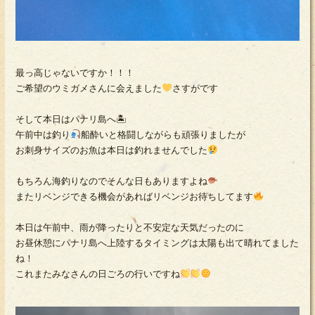
最っ高じゃないですか！！！
ご希望のウミガメさんに会えました
さすがです
そして本日はパナリ島へ🏝
午前中は釣り
船酔いと格闘しながらも頑張りましたが
お刺身サイズのお魚は本日は釣れませんでした
もちろん海釣りなのでそんな日もありますよね
またリベンジできる機会があればリベンジお待ちしてます
本日は午前中、雨が降ったりと不安定な天気だったのに
お昼休憩にパナリ島へ上陸するタイミングは太陽も出て晴れてました
ね！
これまたみなさんの日ごろの行いですね