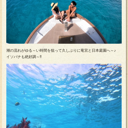
潮の流れがゆる～い時間を狙って久しぶりに竜宮と日本庭園へ～♪
イソバナも絶好調～‼