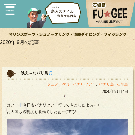
2020年 9月の記事
映え～なパリ島
シュノーケル
,
パナリツアー
,
パナリ島
,
石垣島
2020年9月14日
はいー
今日もパナリツアー行ってきましたよぉ～♪
お天気も透明度も最高でしたぁ～(^∇^)ﾉ