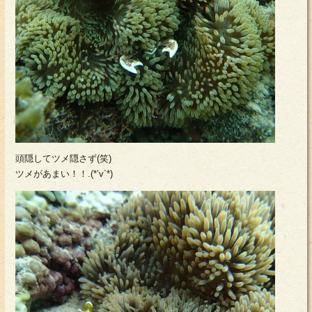
頭隠してツメ隠さず(笑)
ツメがあまい！！.(*’v`*)