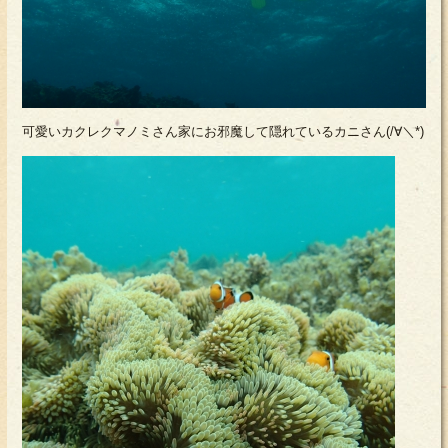
可愛いカクレクマノミさん家にお邪魔して隠れているカニさん(/∀＼*)