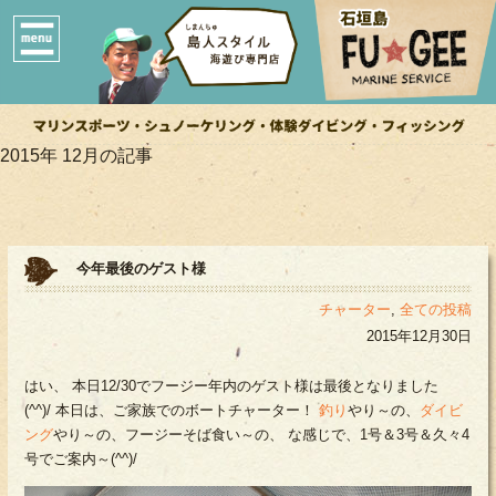
2015年 12月の記事
今年最後のゲスト様
チャーター
,
全ての投稿
2015年12月30日
はい、 本日12/30でフージー年内のゲスト様は最後となりました
(^^)/ 本日は、ご家族でのボートチャーター！
釣り
やり～の、
ダイビ
ング
やり～の、フージーそば食い～の、 な感じで、1号＆3号＆久々4
号でご案内～(^^)/