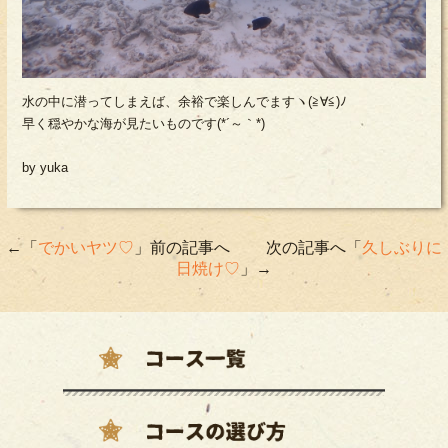
水の中に潜ってしまえば、余裕で楽しんでますヽ(≧∀≦)ﾉ
早く穏やかな海が見たいものです(*´～｀*)
by yuka
←「
でかいヤツ♡
」前の記事へ 次の記事へ「
久しぶりに
日焼け♡
」→