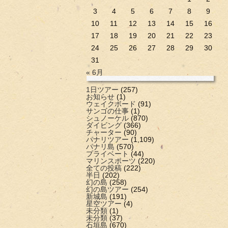
3
4
5
6
7
8
9
10
11
12
13
14
15
16
17
18
19
20
21
22
23
24
25
26
27
28
29
30
31
« 6月
1日ツアー
(257)
お知らせ
(1)
ウェイクボード
(91)
サンゴの仕事
(1)
シュノーケル
(870)
ダイビング
(366)
チャーター
(90)
パナリツアー
(1,109)
パナリ島
(570)
プライベート
(44)
マリンスポーツ
(220)
全ての投稿
(222)
半日
(202)
幻の島
(258)
幻の島ツアー
(254)
新城島
(191)
星空ツアー
(4)
未分類
(1)
未分類
(37)
石垣島
(670)