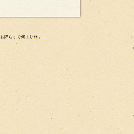
も降らずで何より
」→