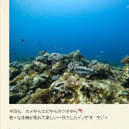
今日も、カメやらエビやらカツオやら
色々な生物が見れて楽しい一日でした+ﾟ｡*(*´∀｀*)*｡ﾟ+