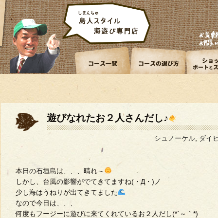
遊びなれたお２人さんだし♪
シュノーケル
,
ダイ
本日の石垣島は、、、晴れ～
しかし、台風の影響がでてきてますね(・Д・)ノ
少し海はうねりが出てきてました
なので今日は、、、
何度もフージーに遊びに来てくれているお２人だし(*´～｀*)