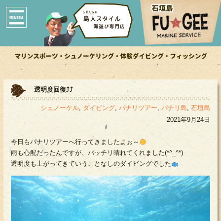
透明度回復⤴⤴
シュノーケル
,
ダイビング
,
パナリツアー
,
パナリ島
,
石垣島
2021年9月24日
今日もパナリツアーへ行ってきましたよぉ～
雨も心配だったんですが、バッチリ晴れてくれました(*^_^*)
透明度も上がってきていうことなしのダイビングでした