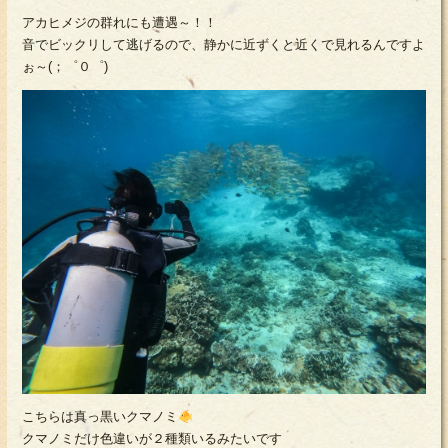
アカヒメジの群れにも遭遇～！！
音でビックリして逃げるので、静かに近ずくと近くで見れるんですよ
ぉ～(；゜０゜)
こちらは真っ黒いクマノミ
クマノミだけ色違いが２種類いるみたいです