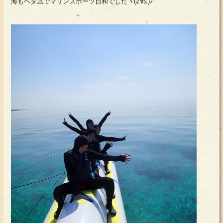
海もベタ凪でマリンスポーツ日和でしたヽ(≧∀≦)ﾉ