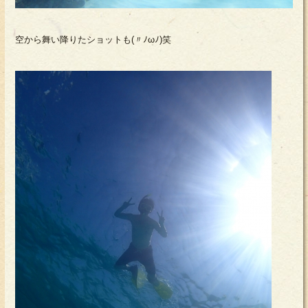
空から舞い降りたショットも(〃ﾉωﾉ)笑