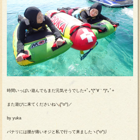
時間いっぱい遊んでもまだ元気そうでした+ﾟ｡*(*´∀｀*)*｡ﾟ+
また遊びに来てくださいね＼(^o^)／
by yuka
パナリには腰が痛いオジと私で行って来ましたヽ(^o^)丿