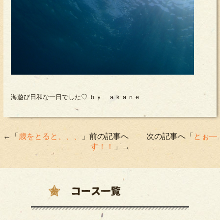
海遊び日和な一日でした♡ ｂｙ ａｋａｎｅ
←「
歳をとると、、、
」前の記事へ 次の記事へ「
とぉ―
す！！
」→