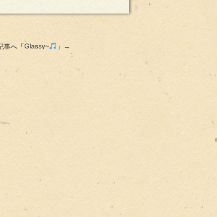
記事へ「
Glassy~
」→