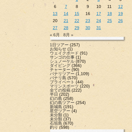
6
7
8
9
10
11
12
13
14
15
16
17
18
19
20
21
22
23
24
25
26
27
28
29
30
31
« 6月
8月 »
1日ツアー
(257)
お知らせ
(1)
ウェイクボード
(91)
サンゴの仕事
(1)
シュノーケル
(870)
ダイビング
(366)
チャーター
(90)
パナリツアー
(1,109)
パナリ島
(570)
プライベート
(44)
マリンスポーツ
(220)
全ての投稿
(222)
半日
(202)
幻の島
(258)
幻の島ツアー
(254)
新城島
(191)
星空ツアー
(4)
未分類
(1)
未分類
(37)
石垣島
(670)
釣り
(598)