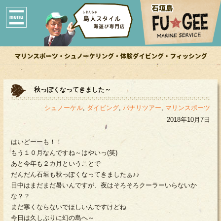
秋っぽくなってきました～
シュノーケル
,
ダイビング
,
パナリツアー
,
マリンスポーツ
2018年10月7日
はいどーーも！！
もう１０月なんですね～はやいっ(笑)
あと今年も２カ月ということで
だんだん石垣も秋っぽくなってきましたぁ♪♪
日中はまだまだ暑いんですが、夜はそろそろクーラーいらないか
な？？
まだ寒くならないでほしいんですけどね
今日は久しぶりに幻の島へ～