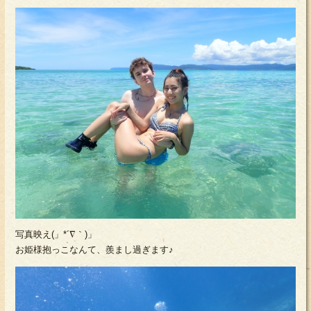
写真映え(」*´∇｀)」
お姫様抱っこなんて、羨まし過ぎます♪