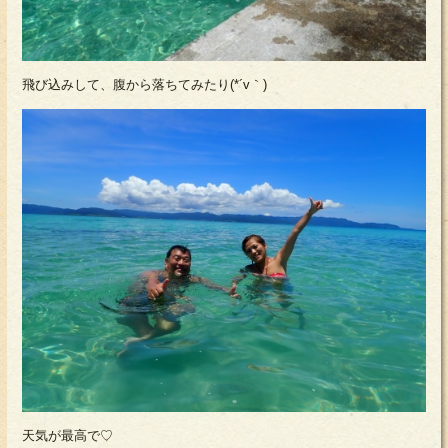
飛び込みして、腹から落ちてみたり(*´v｀)
天気が最高で♡