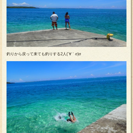
釣りから戻って来ても釣りする2人(´∀｀σ)σ