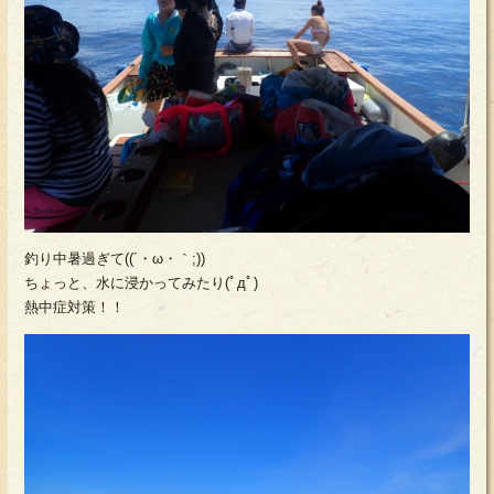
釣り中暑過ぎて((´・ω・｀;))
ちょっと、水に浸かってみたり(ﾟдﾟ)
熱中症対策！！