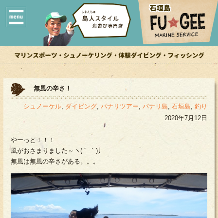
無風の辛さ！
シュノーケル
,
ダイビング
,
パナリツアー
,
パナリ島
,
石垣島
,
釣り
2020年7月12日
やーっと！！！
風がおさまりました～ヽ( ´_｀)丿
無風は無風の辛さがある。。。