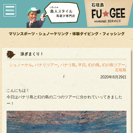
泳ぎまくり！
シュノーケル
,
パナリツアー
,
パナリ島
,
半日
,
幻の島
,
幻の島ツアー
,
石垣島
2020年8月29日
こんにちは！
今日はパナリ島と幻の島の二つのツアーに分かれていってきました
ー！