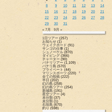
8
9
10
11
12
13
14
15
16
17
18
19
20
21
22
23
24
25
26
27
28
29
30
31
« 7月
9月 »
1日ツアー
(257)
お知らせ
(1)
ウェイクボード
(91)
サンゴの仕事
(1)
シュノーケル
(870)
ダイビング
(366)
チャーター
(90)
パナリツアー
(1,109)
パナリ島
(570)
プライベート
(44)
マリンスポーツ
(220)
全ての投稿
(222)
半日
(202)
幻の島
(258)
幻の島ツアー
(254)
新城島
(191)
星空ツアー
(4)
未分類
(37)
未分類
(1)
石垣島
(670)
釣り
(598)