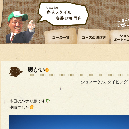
暖かい
シュノーケル
,
ダイビング
本日のパナリ島です
快晴でした