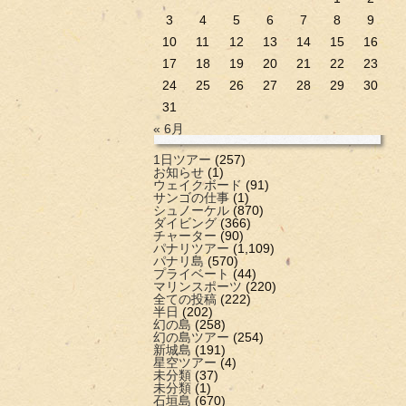
3
4
5
6
7
8
9
10
11
12
13
14
15
16
17
18
19
20
21
22
23
24
25
26
27
28
29
30
31
« 6月
1日ツアー
(257)
お知らせ
(1)
ウェイクボード
(91)
サンゴの仕事
(1)
シュノーケル
(870)
ダイビング
(366)
チャーター
(90)
パナリツアー
(1,109)
パナリ島
(570)
プライベート
(44)
マリンスポーツ
(220)
全ての投稿
(222)
半日
(202)
幻の島
(258)
幻の島ツアー
(254)
新城島
(191)
星空ツアー
(4)
未分類
(37)
未分類
(1)
石垣島
(670)