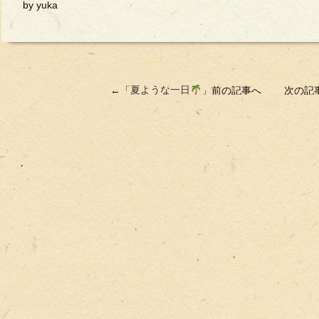
by yuka
←「
夏ような一日
」前の記事へ 次の記