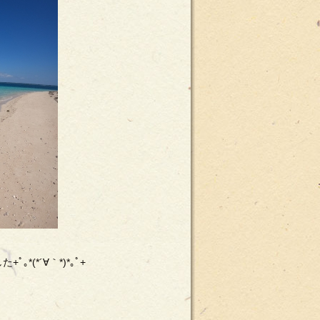
(*´∀｀*)*｡ﾟ+