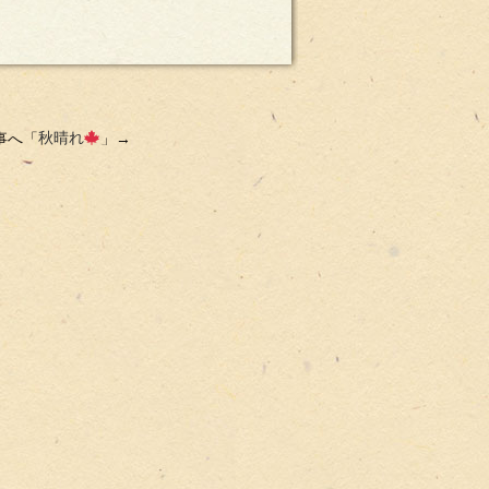
事へ「
秋晴れ
」→