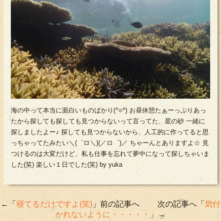
海の中って本当に面白いものばかり(^○^) お昼休憩たぁーっぷりあっ
たから探しても探しても見つからないって言ってた、星の砂 一緒に
探しましたよー♪ 探しても見つからないから、人工的に作ってると思
っちゃってたみたい＼(゜ロ＼)(／ロ゜)／ ちゃーんとありますよ☆ 見
つけるのは大変だけど、私も仕事を忘れて夢中になって探しちゃいま
した(笑) 楽しい１日でした(笑) by yuka
←「
寝てるだけですよ(笑)
」前の記事へ 次の記事へ「
気付
かれないように・・・・・
」→