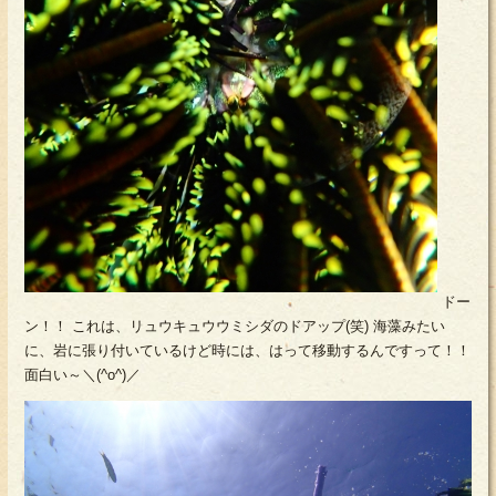
ドー
ン！！ これは、リュウキュウウミシダのドアップ(笑) 海藻みたい
に、岩に張り付いているけど時には、はって移動するんですって！！
面白い～＼(^o^)／