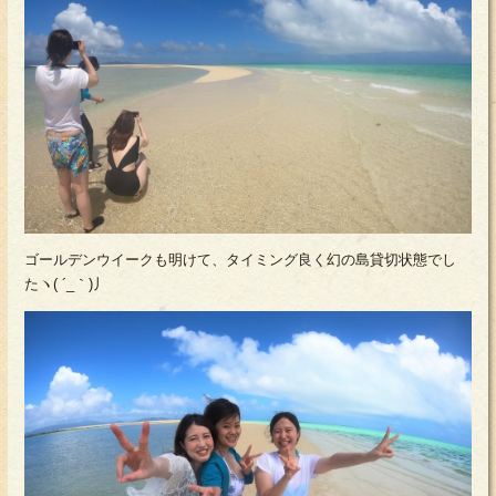
ゴールデンウイークも明けて、タイミング良く幻の島貸切状態でし
たヽ( ´_｀)丿