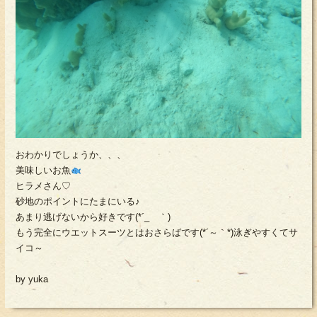
おわかりでしょうか、、、
美味しいお魚
ヒラメさん♡
砂地のポイントにたまにいる♪
あまり逃げないから好きです(*´_ゝ｀)
もう完全にウエットスーツとはおさらばです(*´～｀*)泳ぎやすくてサ
イコ～
by yuka