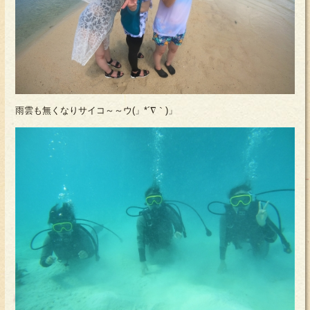
雨雲も無くなりサイコ～～ウ(」*´∇｀)」