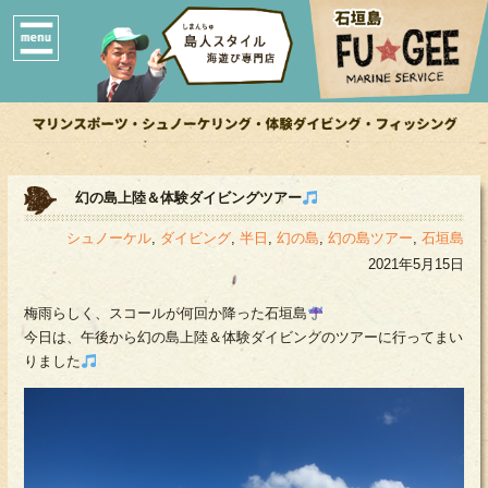
幻の島上陸＆体験ダイビングツアー
シュノーケル
,
ダイビング
,
半日
,
幻の島
,
幻の島ツアー
,
石垣島
2021年5月15日
梅雨らしく、スコールが何回か降った石垣島
今日は、午後から幻の島上陸＆体験ダイビングのツアーに行ってまい
りました