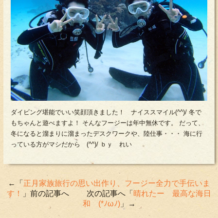
ダイビング堪能でいい笑顔頂きました！ ナイススマイル(^^)/ 冬で
もちゃんと遊べますよ！ そんなフージーは年中無休です。 だって、
冬になると溜まりに溜まったデスクワークや、陸仕事・・・ 海に行
っている方がマシだから (^^)/ ｂｙ れい
←「
正月家族旅行の思い出作り、フージー全力で手伝いま
す！
」前の記事へ 次の記事へ「
晴れたー 最高な海日
和 (*ﾉωﾉ)
」→