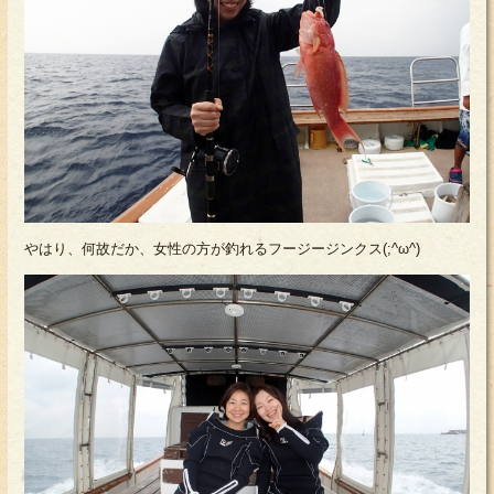
やはり、何故だか、女性の方が釣れるフージージンクス(;^ω^)