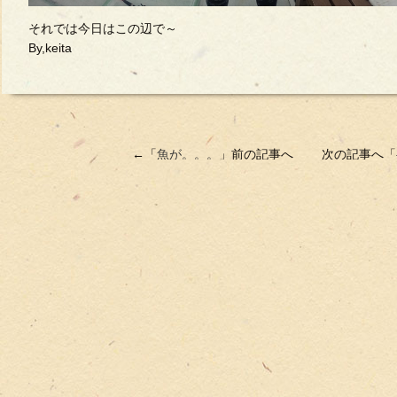
それでは今日はこの辺で～
By,keita
←「
魚が。。。
」前の記事へ 次の記事へ「