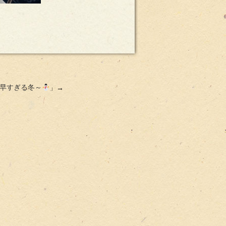
早すぎる冬～
」→