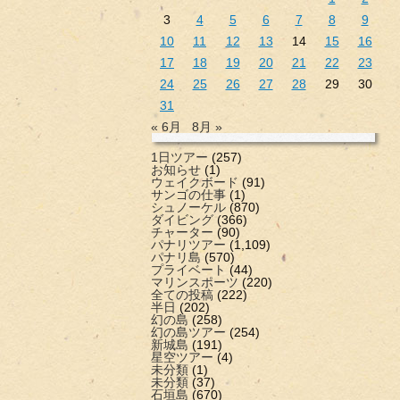
3
4
5
6
7
8
9
10
11
12
13
14
15
16
17
18
19
20
21
22
23
24
25
26
27
28
29
30
31
« 6月
8月 »
1日ツアー
(257)
お知らせ
(1)
ウェイクボード
(91)
サンゴの仕事
(1)
シュノーケル
(870)
ダイビング
(366)
チャーター
(90)
パナリツアー
(1,109)
パナリ島
(570)
プライベート
(44)
マリンスポーツ
(220)
全ての投稿
(222)
半日
(202)
幻の島
(258)
幻の島ツアー
(254)
新城島
(191)
星空ツアー
(4)
未分類
(1)
未分類
(37)
石垣島
(670)