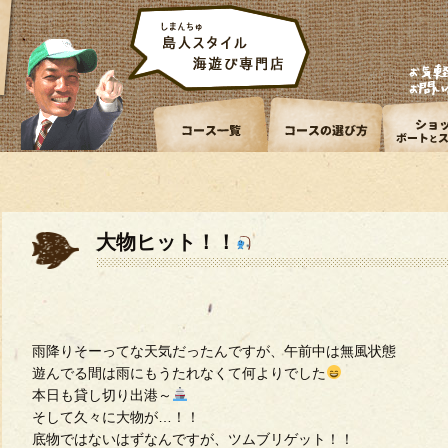
大物ヒット！！
雨降りそーってな天気だったんですが、午前中は無風状態
遊んでる間は雨にもうたれなくて何よりでした
本日も貸し切り出港～
そして久々に大物が…！！
底物ではないはずなんですが、ツムブリゲット！！