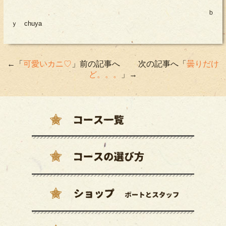
ｂ
ｙ chuya
←「
可愛いカニ♡
」前の記事へ 次の記事へ「
曇りだけ
ど。。。
」→