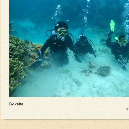
By.keita