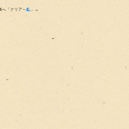
事へ「
クリア～
」→