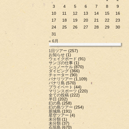
3
4
5
6
7
8
9
10
11
12
13
14
15
16
17
18
19
20
21
22
23
24
25
26
27
28
29
30
31
« 6月
1日ツアー
(257)
お知らせ
(1)
ウェイクボード
(91)
サンゴの仕事
(1)
シュノーケル
(870)
ダイビング
(366)
チャーター
(90)
パナリツアー
(1,109)
パナリ島
(570)
プライベート
(44)
マリンスポーツ
(220)
全ての投稿
(222)
半日
(202)
幻の島
(258)
幻の島ツアー
(254)
新城島
(191)
星空ツアー
(4)
未分類
(1)
未分類
(37)
石垣島
(670)