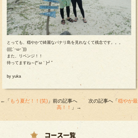
とっても、穏やかで綺麗なパナリ島を見れなくて残念です。。。
((((;´･ω･`)))
また、リベンジ！！
待ってますね～(*´ω｀)┛”
by yuka
←「
もう夏だ！！(笑)
」前の記事へ 次の記事へ「
穏やか最
高！！
」→