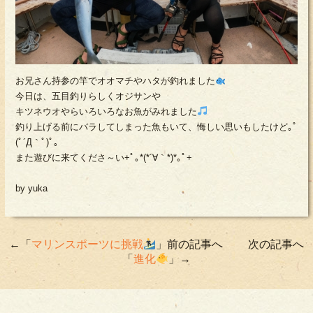
お兄さん持参の竿でオオマチやハタが釣れました
今日は、五目釣りらしくオジサンや
キツネウオやらいろいろなお魚がみれました
釣り上げる前にバラしてしまった魚もいて、悔しい思いもしたけど｡ﾟ
(ﾟ´Д｀ﾟ)ﾟ｡
また遊びに来てくださ～い+ﾟ｡*(*´∀｀*)*｡ﾟ+
by yuka
←「
マリンスポーツに挑戦
」前の記事へ 次の記事へ
「
進化
」→