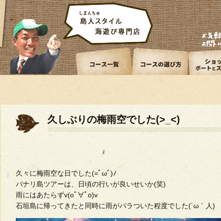
久しぶりの梅雨空でした(>_<)
久々に梅雨空な日でした(=ﾟωﾟ)ﾉ
パナリ島ツアーは、日頃の行いが良いせいか(笑)
雨にはあたらずv(oﾟ∀ﾟo)v
石垣島に帰ってきたと同時に雨がパラついた程度でした(´ω｀人)