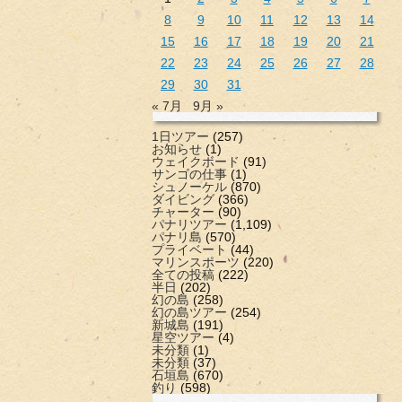
8
9
10
11
12
13
14
15
16
17
18
19
20
21
22
23
24
25
26
27
28
29
30
31
« 7月
9月 »
1日ツアー
(257)
お知らせ
(1)
ウェイクボード
(91)
サンゴの仕事
(1)
シュノーケル
(870)
ダイビング
(366)
チャーター
(90)
パナリツアー
(1,109)
パナリ島
(570)
プライベート
(44)
マリンスポーツ
(220)
全ての投稿
(222)
半日
(202)
幻の島
(258)
幻の島ツアー
(254)
新城島
(191)
星空ツアー
(4)
未分類
(1)
未分類
(37)
石垣島
(670)
釣り
(598)