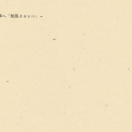
事へ「
無風ｄａｙ♪♪
」→