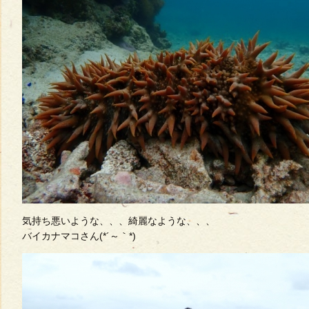
気持ち悪いような、、、綺麗なような、、、
バイカナマコさん(*´～｀*)