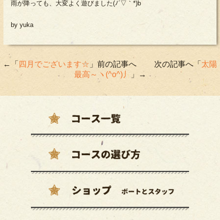
雨が降っても、大変よく遊びました(ﾉ´▽｀*)b
by yuka
←「
四月でございます☆
」前の記事へ 次の記事へ「
太陽
最高～ヽ(^o^)丿
」→