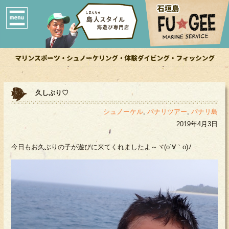
久しぶり♡
シュノーケル
,
パナリツアー
,
パナリ島
2019年4月3日
今日もお久ぶりの子が遊びに来てくれましたよ～ヾ(o´∀｀o)ﾉ