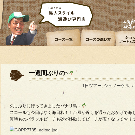
一週間ぶりの~
1日ツアー
,
シュノーケル
,
久しぶりに行ってきましたパナリ島～
スコールも今日はなく海日和！！台風が近くを通ったおかげで海
何時ものパラソルビーチも砂が移動してビーチが広くなっており