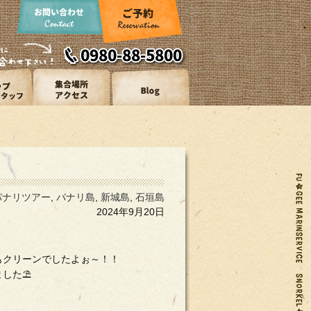
パナリツアー
,
パナリ島
,
新城島
,
石垣島
2024年9月20日
もクリーンでしたよぉ～！！
ました⛱