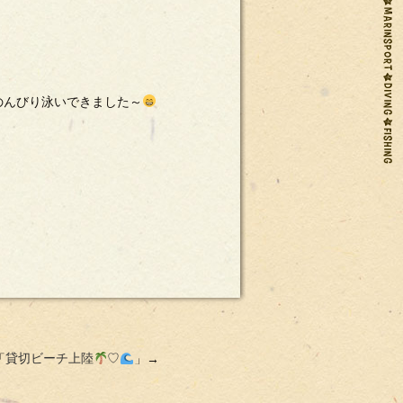
のんびり泳いできました～
「
貸切ビーチ上陸
♡
」→