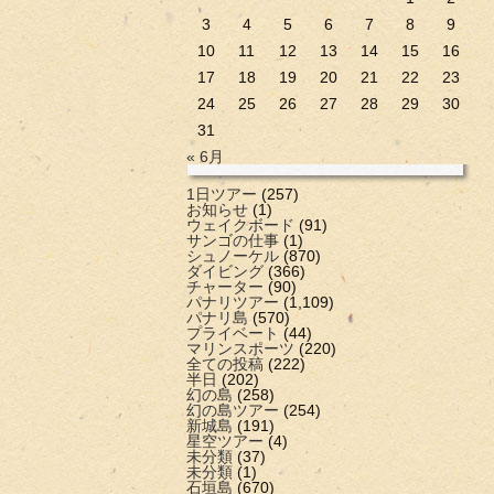
3
4
5
6
7
8
9
10
11
12
13
14
15
16
17
18
19
20
21
22
23
24
25
26
27
28
29
30
31
« 6月
1日ツアー
(257)
お知らせ
(1)
ウェイクボード
(91)
サンゴの仕事
(1)
シュノーケル
(870)
ダイビング
(366)
チャーター
(90)
パナリツアー
(1,109)
パナリ島
(570)
プライベート
(44)
マリンスポーツ
(220)
全ての投稿
(222)
半日
(202)
幻の島
(258)
幻の島ツアー
(254)
新城島
(191)
星空ツアー
(4)
未分類
(37)
未分類
(1)
石垣島
(670)