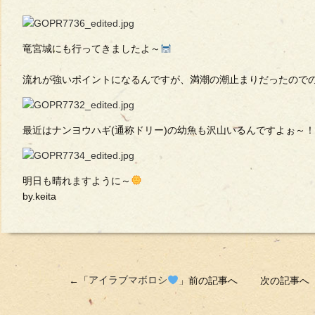
竜宮城にも行ってきましたよ～
流れが強いポイントになるんですが、満潮の潮止まりだったので
最近はナンヨウハギ(通称ドリー)の幼魚も沢山いるんですよぉ～！
明日も晴れますように～
by.keita
←「
アイラブマボロシ
」前の記事へ 次の記事へ