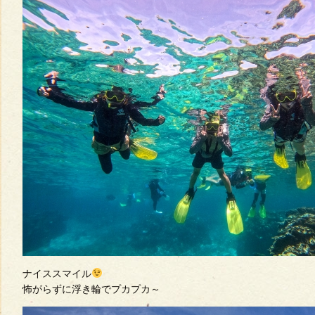
ナイススマイル
怖がらずに浮き輪でプカプカ～