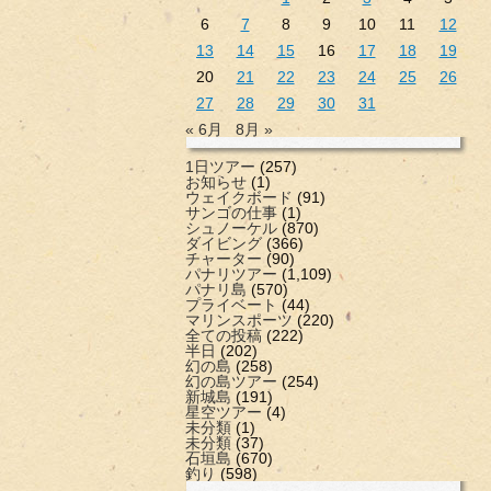
6
7
8
9
10
11
12
13
14
15
16
17
18
19
20
21
22
23
24
25
26
27
28
29
30
31
« 6月
8月 »
1日ツアー
(257)
お知らせ
(1)
ウェイクボード
(91)
サンゴの仕事
(1)
シュノーケル
(870)
ダイビング
(366)
チャーター
(90)
パナリツアー
(1,109)
パナリ島
(570)
プライベート
(44)
マリンスポーツ
(220)
全ての投稿
(222)
半日
(202)
幻の島
(258)
幻の島ツアー
(254)
新城島
(191)
星空ツアー
(4)
未分類
(1)
未分類
(37)
石垣島
(670)
釣り
(598)