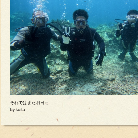
それではまた明日～
By.keita