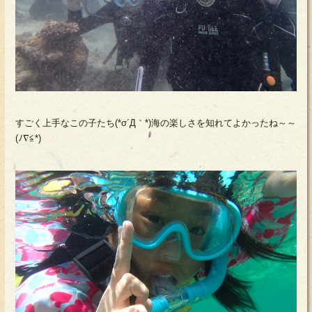
すごく上手なこの子たち(*σ´Д｀*)海の楽しさを知れてよかったね～～
(ﾉ∇≦*)