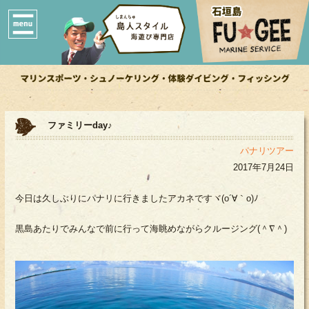
ファミリーday♪
パナリツアー
2017年7月24日
今日は久しぶりにパナリに行きましたアカネですヾ(o´∀｀o)ﾉ
黒島あたりでみんなで前に行って海眺めながらクルージング(＾∇＾)