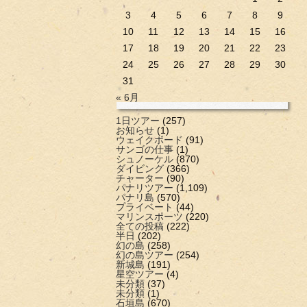
3
4
5
6
7
8
9
10
11
12
13
14
15
16
17
18
19
20
21
22
23
24
25
26
27
28
29
30
31
« 6月
1日ツアー
(257)
お知らせ
(1)
ウェイクボード
(91)
サンゴの仕事
(1)
シュノーケル
(870)
ダイビング
(366)
チャーター
(90)
パナリツアー
(1,109)
パナリ島
(570)
プライベート
(44)
マリンスポーツ
(220)
全ての投稿
(222)
半日
(202)
幻の島
(258)
幻の島ツアー
(254)
新城島
(191)
星空ツアー
(4)
未分類
(37)
未分類
(1)
石垣島
(670)