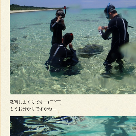
激写しまくりですー(￣^￣)ゞ
もうお分かりですかね―