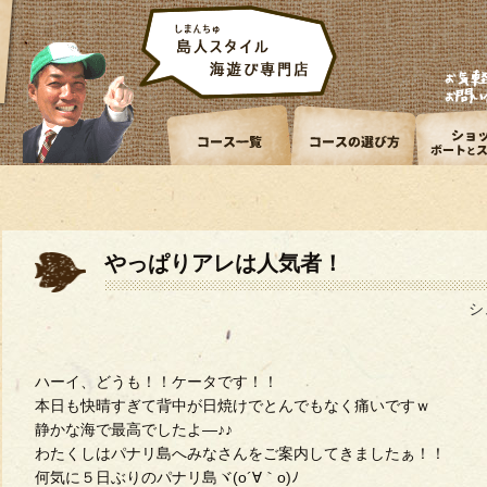
やっぱりアレは人気者！
シ
ハーイ、どうも！！ケータです！！
本日も快晴すぎて背中が日焼けでとんでもなく痛いですｗ
静かな海で最高でしたよ―♪♪
わたくしはパナリ島へみなさんをご案内してきましたぁ！！
何気に５日ぶりのパナリ島ヾ(o´∀｀o)ﾉ